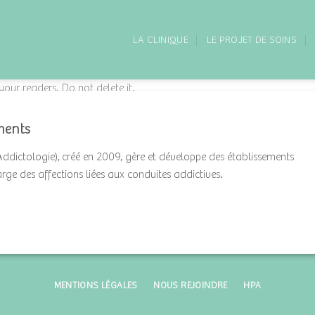
LA CLINIQUE
LE PROJET DE SOINS
 your readers. Do not delete it.
ments
Addictologie), créé en 2009, gère et développe des établissements
harge des affections liées aux conduites addictives.
MENTIONS LÉGALES
NOUS REJOINDRE
HPA