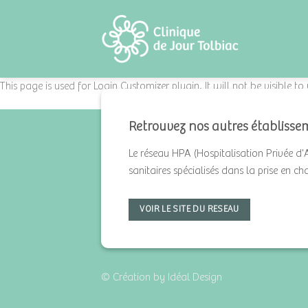
Skip
to
content
This page is used for Login Customizer plugin. It will not be visible to
Retrouvez nos autres établisse
Le réseau HPA (Hospitalisation Privée d'
sanitaires spécialisés dans la prise en c
VOIR LE SITE DU RESEAU
© Création by Idéal Design